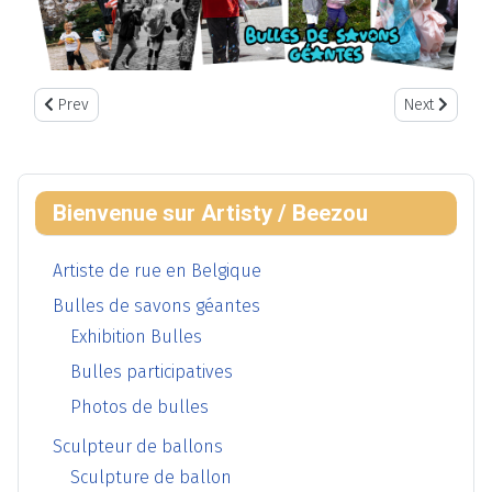
Previous article: Les bulles de savons géantes et la MODE BELGE
Next article:
Prev
Next
Bienvenue sur Artisty / Beezou
Artiste de rue en Belgique
Bulles de savons géantes
Exhibition Bulles
Bulles participatives
Photos de bulles
Sculpteur de ballons
Sculpture de ballon